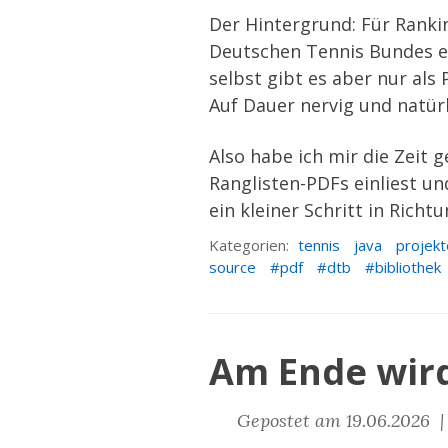
Der Hintergrund: Für
Ranki
Deutschen Tennis Bundes ei
selbst gibt es aber nur al
Auf Dauer nervig und natürl
Also habe ich mir die Zei
Ranglisten-PDFs einliest un
ein kleiner Schritt in Rich
Kategorien:
tennis
java
projekt
source
pdf
dtb
bibliothek
Am Ende wird
Gepostet am 19.06.2026 