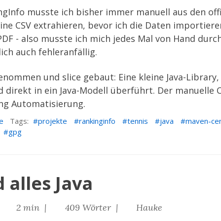
ngInfo
musste ich bisher immer manuell aus den offi
ne CSV extrahieren, bevor ich die Daten importiere
s PDF - also musste ich mich jedes Mal von Hand dur
ich auch fehleranfällig.
t genommen und
slice
gebaut: Eine kleine Java-Library
d direkt in ein Java-Modell überführt. Der manuelle
tung Automatisierung.
e
Tags:
projekte
rankinginfo
tennis
java
maven-cen
gpg
 alles Java
|
2 min |
409 Wörter |
Hauke