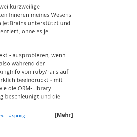
wei kurzweilige
sten Inneren meines Wesens
n JetBrains unterstützt und
ntiert, ohne es je
rekt - ausprobieren, wenn
 also während der
kingInfo
von ruby/rails auf
irklich beeindruckt - mit
wie die ORM-Library
g beschleunigt und die
[Mehr]
ed
spring-