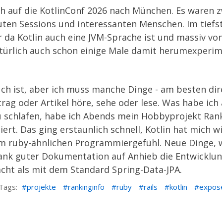
ch auf die
KotlinConf 2026
nach München. Es waren z
uten Sessions und interessanten Menschen. Im tief
er da Kotlin auch eine JVM-Sprache ist und massiv vo
türlich auch schon einige Male damit herumexperime
euch ist, aber ich muss manche Dinge - am besten di
trag oder Artikel höre, sehe oder lese. Was habe ich
u schlafen, habe ich Abends mein Hobbyprojekt
Ran
ert. Das ging erstaunlich schnell, Kotlin hat mich w
em ruby-ähnlichen Programmiergefühl. Neue Dinge, 
ank guter Dokumentation auf Anhieb die Entwicklun
cht als mit dem Standard Spring-Data-JPA.
Tags:
projekte
rankinginfo
ruby
rails
kotlin
expos