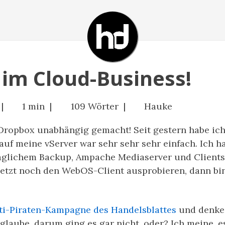
t im Cloud-Business!
 |
1 min |
109 Wörter |
Hauke
Dropbox unabhängig gemacht! Seit gestern habe ich
n auf meine vServer war sehr sehr sehr einfach. Ich h
glichem Backup, Ampache Mediaserver und Clients 
jetzt noch den WebOS-Client ausprobieren, dann bin
ti-Piraten-Kampagne des Handelsblattes
und denke:
glaube, darum ging es gar nicht, oder? Ich meine, 