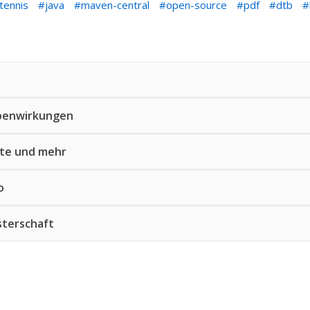
tennis
java
maven-central
open-source
pdf
dtb
ebenwirkungen
ste und mehr
o
sterschaft