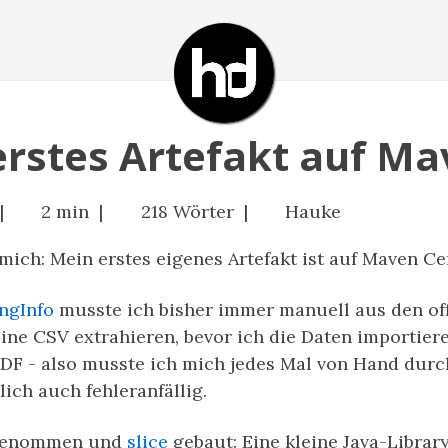
 erstes Artefakt auf Ma
 |
2 min |
218 Wörter |
Hauke
 mich: Mein erstes eigenes Artefakt ist auf Maven Ce
ngInfo
musste ich bisher immer manuell aus den off
ne CSV extrahieren, bevor ich die Daten importiere
s PDF - also musste ich mich jedes Mal von Hand du
ich auch fehleranfällig.
t genommen und
slice
gebaut: Eine kleine Java-Librar