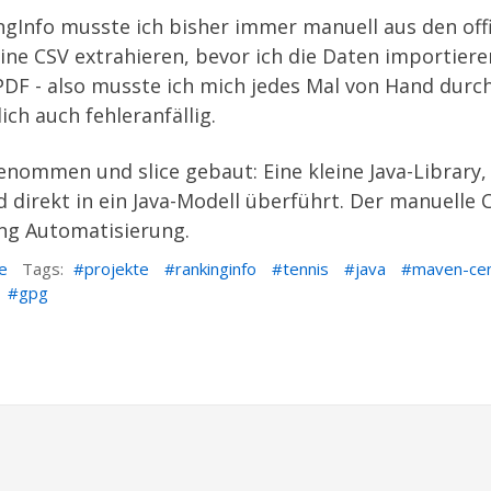
ngInfo
musste ich bisher immer manuell aus den offi
ne CSV extrahieren, bevor ich die Daten importiere
s PDF - also musste ich mich jedes Mal von Hand dur
ich auch fehleranfällig.
t genommen und
slice
gebaut: Eine kleine Java-Library
d direkt in ein Java-Modell überführt. Der manuelle
tung Automatisierung.
e
Tags:
projekte
rankinginfo
tennis
java
maven-cen
gpg