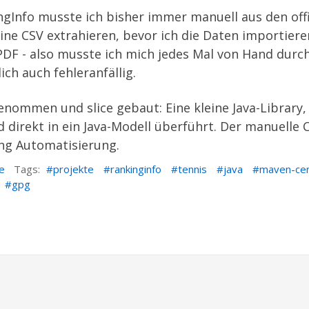
ngInfo
musste ich bisher immer manuell aus den offi
ne CSV extrahieren, bevor ich die Daten importiere
s PDF - also musste ich mich jedes Mal von Hand dur
ich auch fehleranfällig.
t genommen und
slice
gebaut: Eine kleine Java-Library
d direkt in ein Java-Modell überführt. Der manuelle
tung Automatisierung.
e
Tags:
projekte
rankinginfo
tennis
java
maven-cen
gpg