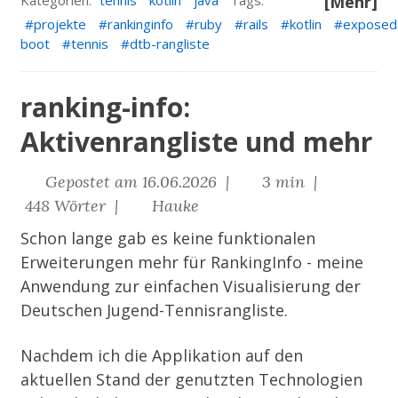
Kategorien:
tennis
kotlin
java
Tags:
[Mehr]
projekte
rankinginfo
ruby
rails
kotlin
exposed
boot
tennis
dtb-rangliste
ranking-info:
Aktivenrangliste und mehr
Gepostet am 16.06.2026 |
3 min |
448 Wörter |
Hauke
Schon lange gab es keine funktionalen
Erweiterungen mehr für
RankingInfo
- meine
Anwendung zur einfachen Visualisierung der
Deutschen Jugend-Tennisrangliste.
Nachdem ich die Applikation auf den
aktuellen Stand der genutzten Technologien